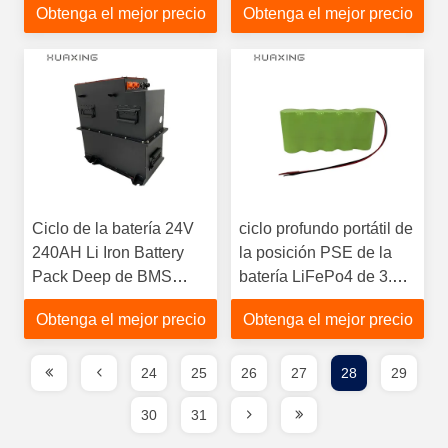
Obtenga el mejor precio
Obtenga el mejor precio
Ciclo de la batería 24V
ciclo profundo portátil de
240AH Li Iron Battery
la posición PSE de la
Pack Deep de BMS
batería LiFePo4 de 3.2V
Lithium Iron Lifepo 4
30AH para la
Obtenga el mejor precio
Obtenga el mejor precio
iluminación solar
24
25
26
27
28
29
30
31