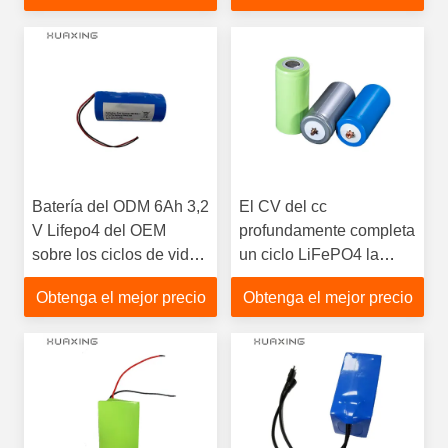
Batería del ODM 6Ah 3,2
El CV del cc
V Lifepo4 del OEM
profundamente completa
sobre los ciclos de vida
un ciclo LiFePO4 la
3000times para las luces
batería cilíndrica Lifepo4
Obtenga el mejor precio
Obtenga el mejor precio
solares
de las células 32700