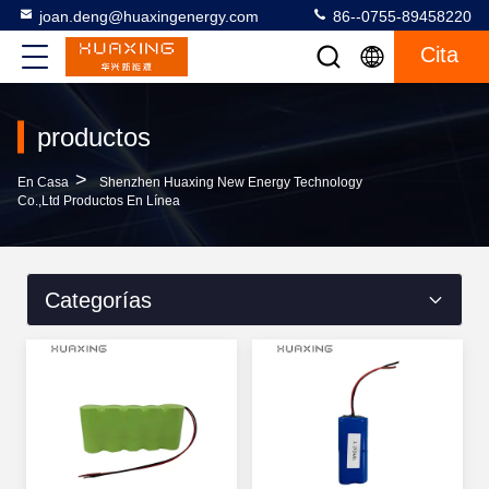
joan.deng@huaxingenergy.com
86--0755-89458220
Cita
productos
>
En Casa
Shenzhen Huaxing New Energy Technology
Co.,Ltd Productos En Línea
Categorías