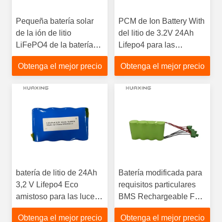
Pequeña batería solar
PCM de Ion Battery With
de la ión de litio
del litio de 3.2V 24Ah
LiFePO4 de la batería
Lifepo4 para las
32700 de la linterna
linternas solares
Obtenga el mejor precio
Obtenga el mejor precio
3.2V 30Ah
batería de litio de 24Ah
Batería modificada para
3,2 V Lifepo4 Eco
requisitos particulares
amistoso para las luces
BMS Rechargeable For
solares de la linterna
Toys de 6Ah 12.8V
Obtenga el mejor precio
Obtenga el mejor precio
Lifepo4