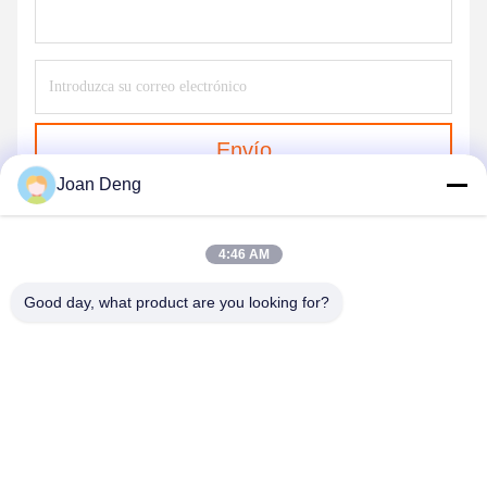
Envío
Joan Deng
4:46 AM
Good day, what product are you looking for?
SHENZHEN HUAXING NEW ENERGY
TECHNOLOGY CO.,LTD
joan.deng@huaxingenergy.com
86--0755-89458220