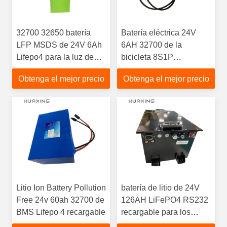
32700 32650 batería
Batería eléctrica 24V
LFP MSDS de 24V 6Ah
6AH 32700 de la
Lifepo4 para la luz de
bicicleta 8S1P
calle del
recargable con 10A
Obtenga el mejor precio
Obtenga el mejor precio
almacenamiento
BMS
Litio Ion Battery Pollution
batería de litio de 24V
Free 24v 60ah 32700 de
126AH LiFePO4 RS232
BMS Lifepo 4 recargable
recargable para los
carros de golf